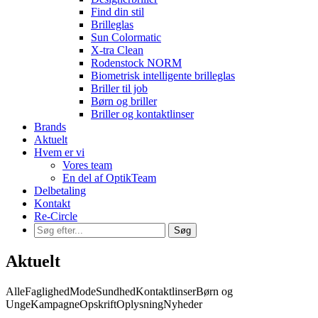
Find din stil
Brilleglas
Sun Colormatic
X-tra Clean
Rodenstock NORM
Biometrisk intelligente brilleglas
Briller til job
Børn og briller
Briller og kontaktlinser
Brands
Aktuelt
Hvem er vi
Vores team
En del af OptikTeam
Delbetaling
Kontakt
Re-Circle
Aktuelt
Alle
Faglighed
Mode
Sundhed
Kontaktlinser
Børn og
Unge
Kampagne
Opskrift
Oplysning
Nyheder