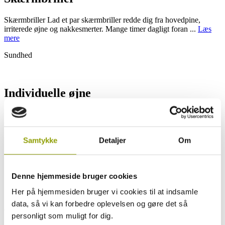
Skærmbriller Lad et par skærmbriller redde dig fra hovedpine,
irriterede øjne og nakkesmerter. Mange timer dagligt foran ...
Læs
mere
Sundhed
Individuelle øjne
Individuelle øjne Ingen øjne er ens og det betyder at det stiller
individuelle krav til dine brilleglas. Dine øjne er i kon...
Læs mere
Samtykke
Detaljer
Om
Sundhed
Denne hjemmeside bruger cookies
Synsbedrag
Her på hjemmesiden bruger vi cookies til at indsamle
Synsbedrag Trækninger i øjet skaber optiske illusioner Synsbedrag
data, så vi kan forbedre oplevelsen og gøre det så
er øjnenes måde at skærpe vores sanser på, og hjernen ...
Læs mere
personligt som muligt for dig.