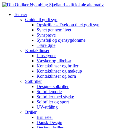
Temaer
Guide til godt syn
Opskrifter – Dæk op til et godt syn
Synet gennem livet
Synsprøve
Synsfejl og øjensygdomme
Tørre øjne
Kontaktlinser
Linsetyper
Væsker og tilbehør
Kontaktlinser og briller
Kontaktlinser og makeup
Kontaktlinser og børn
Solbriller
Designersolbriller
Solbrillemode
Solbriller med styrke
Solbriller og sport
UV-stråling
Briller
Brillestel
Dansk Design
Designerbriller