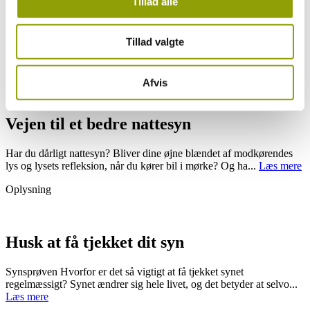
Tillad alle
Hvorfor sportsbriller? Gode sportsbriller giver øjnene den optimale
beskyttelse mod vind, støv, insekter, grene, skarpe lysrefl...
Læs
Tillad valgte
mere
Oplysning
Afvis
Vejen til et bedre nattesyn
Har du dårligt nattesyn? Bliver dine øjne blændet af modkørendes
lys og lysets refleksion, når du kører bil i mørke? Og ha...
Læs mere
Oplysning
Husk at få tjekket dit syn
Synsprøven Hvorfor er det så vigtigt at få tjekket synet
regelmæssigt? Synet ændrer sig hele livet, og det betyder at selvo...
Læs mere